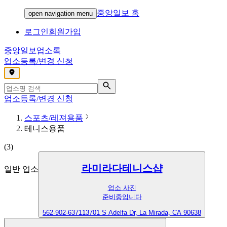
중앙일보 홈
open navigation menu
로그인
회원가입
중앙일보
업소록
업소등록/변경 신청
,
업소등록/변경 신청
스포츠/레져용품
테니스용품
(
3
)
라미라다테니스샵
일반 업소
업소 사진
준비중입니다
562-902-6371
13701 S Adelfa Dr, La Mirada, CA 90638