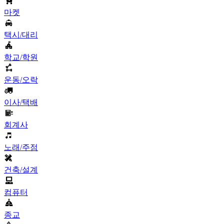
마켓
택시/대리
학교/학원
운동/오락
이사/택배
회계사
노래/주점
건축/설계
컴퓨터
종교