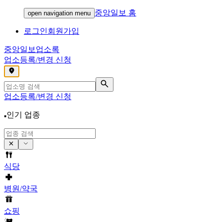
중앙일보 홈
open navigation menu
로그인
회원가입
중앙일보
업소록
업소등록/변경 신청
,
업소등록/변경 신청
인기 업종
식당
병원/약국
쇼핑