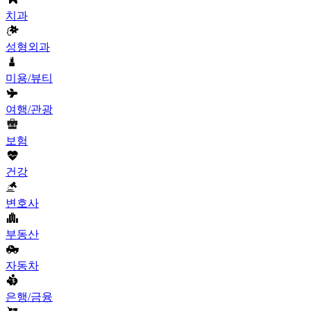
치과
성형외과
미용/뷰티
여행/관광
보험
건강
변호사
부동산
자동차
은행/금융