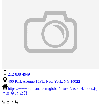
212-838-4949
460 Park Avenue 15FL, New York, NY 10022
https://www.kebhana.com/global/us/us04/us0401/index.jsp
정보 수정 요청
별점 리뷰