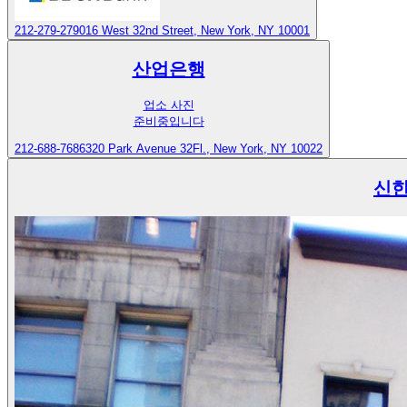
212-279-2790
16 West 32nd Street, New York, NY 10001
산업은행
업소 사진
준비중입니다
212-688-7686
320 Park Avenue 32Fl., New York, NY 10022
신한