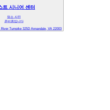
스트 시니어 센터
업소 사진
준비중입니다
le River Turnpike 325D Annandale, VA 22003