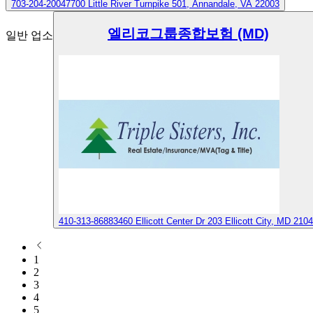
703-204-2004
7700 Little River Turnpike 501, Annandale, VA 22003
엘리코그룹종합보험 (MD)
일반 업소
410-313-8688
3460 Ellicott Center Dr 203 Ellicott City, MD 210
1
2
3
4
5