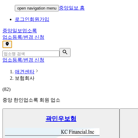
중앙일보 홈
open navigation menu
로그인
회원가입
중앙일보
업소록
업소등록/변경 신청
,
업소등록/변경 신청
애견센타
보험회사
(
82
)
중앙 한인업소록 회원 업소
곽민우보험