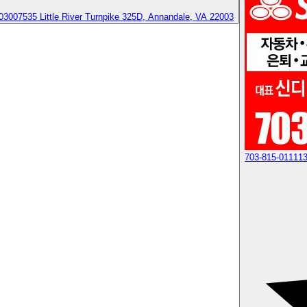
0300
7535 Little River Turnpike 325D, Annandale, VA 22003
703-815-0111
13