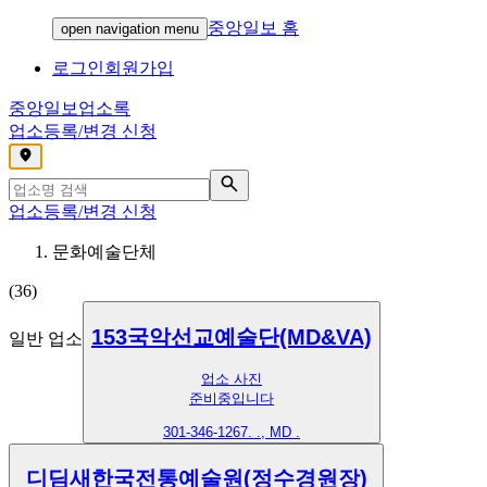
중앙일보 홈
open navigation menu
로그인
회원가입
중앙일보
업소록
업소등록/변경 신청
,
업소등록/변경 신청
문화예술단체
(
36
)
153국악선교예술단(MD&VA)
일반 업소
업소 사진
준비중입니다
301-346-1267
. ., MD .
디딤새한국전통예술원(정수경원장)