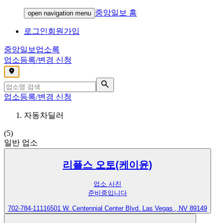
중앙일보 홈
open navigation menu
로그인
회원가입
중앙일보
업소록
업소등록/변경 신청
,
업소등록/변경 신청
자동차딜러
(
5
)
일반 업소
리플스 오토(케이윤)
업소 사진
준비중입니다
702-784-1111
6501 W. Centennial Center Blvd. Las Vegas , NV 89149