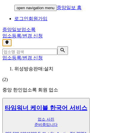
중앙일보 홈
open navigation menu
로그인
회원가입
중앙일보
업소록
업소등록/변경 신청
,
업소등록/변경 신청
위성방송판매:설치
(
2
)
중앙 한인업소록 회원 업소
타임워너 케이블 한국어 서비스
업소 사진
준비중입니다