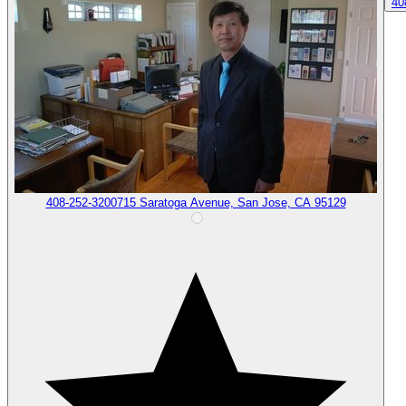
40
408-252-3200
715 Saratoga Avenue, San Jose, CA 95129