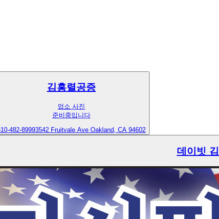
김흥렬공증
업소 사진
준비중입니다
510-482-8999
3542 Fruitvale Ave Oakland, CA 94602
데이빗 김