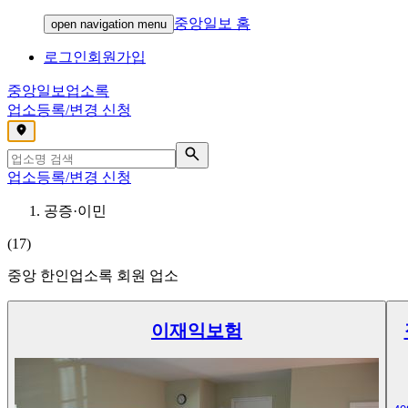
중앙일보 홈
open navigation menu
로그인
회원가입
중앙일보
업소록
업소등록/변경 신청
,
업소등록/변경 신청
공증·이민
(
17
)
중앙 한인업소록 회원 업소
이재익보험