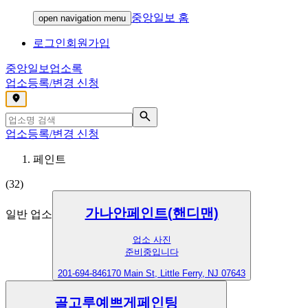
중앙일보 홈
open navigation menu
로그인
회원가입
중앙일보
업소록
업소등록/변경 신청
,
업소등록/변경 신청
페인트
(
32
)
가나안페인트(핸디맨)
일반 업소
업소 사진
준비중입니다
201-694-8461
70 Main St, Little Ferry, NJ 07643
골고루예쁘게페인팅