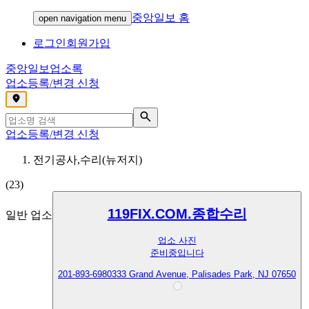
중앙일보 홈
open navigation menu
로그인
회원가입
중앙일보
업소록
업소등록/변경 신청
,
업소등록/변경 신청
전기공사,수리(뉴저지)
(
23
)
119FIX.COM.종합수리
일반 업소
업소 사진
준비중입니다
201-893-6980
333 Grand Avenue, Palisades Park, NJ 07650