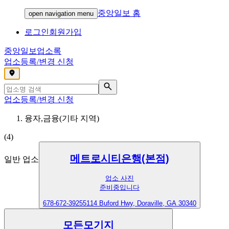
중앙일보 홈
open navigation menu
로그인
회원가입
중앙일보
업소록
업소등록/변경 신청
,
업소등록/변경 신청
융자,금융(기타 지역)
(
4
)
메트로시티은행(본점)
일반 업소
업소 사진
준비중입니다
678-672-3925
5114 Buford Hwy, Doraville, GA 30340
모든모기지