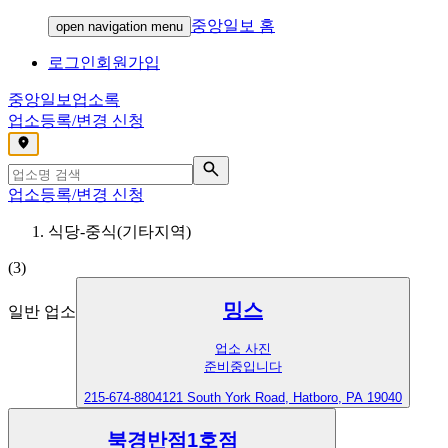
중앙일보 홈
open navigation menu
로그인
회원가입
중앙일보
업소록
업소등록/변경 신청
,
업소등록/변경 신청
식당-중식(기타지역)
(
3
)
밍스
일반 업소
업소 사진
준비중입니다
215-674-8804
121 South York Road, Hatboro, PA 19040
북경반점1호점