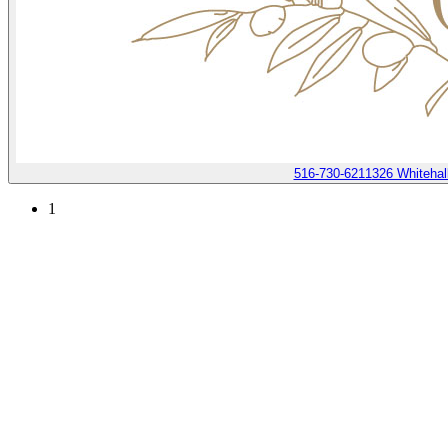
516-730-6211
326 Whitehal
1