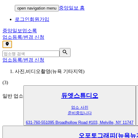
중앙일보 홈
open navigation menu
로그인
회원가입
중앙일보
업소록
업소등록/변경 신청
,
업소등록/변경 신청
사진,비디오촬영(뉴욕 기타지역)
(
3
)
듀엣스튜디오
일반 업소
업소 사진
준비중입니다
631-760-5510
95 Broadhollow Road #103, Melville, NY 11747
오포토그래피(뉴욕뉴저