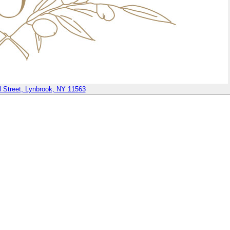
l Street, Lynbrook, NY 11563