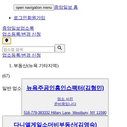
중앙일보 홈
open navigation menu
로그인
회원가입
중앙일보
업소록
업소등록/변경 신청
,
업소등록/변경 신청
부동산(뉴욕 기타지역)
(
67
)
뉴욕주공인홈인스팩터(김형민)
일반 업소
업소 사진
준비중입니다
516-779-3833
32 Hillary Lane, Westbury, NY 11590
다니엘게일소더비부동산(김영숙)