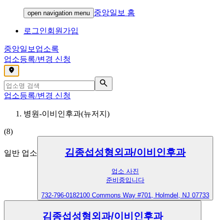
중앙일보 홈
open navigation menu
로그인
회원가입
중앙일보
업소록
업소등록/변경 신청
,
업소등록/변경 신청
병원-이비인후과(뉴저지)
(
8
)
김종섭성형외과/이비인후과
일반 업소
업소 사진
준비중입니다
732-796-0182
100 Commons Way #701, Holmdel, NJ 07733
김종섭성형외과/이비인후과