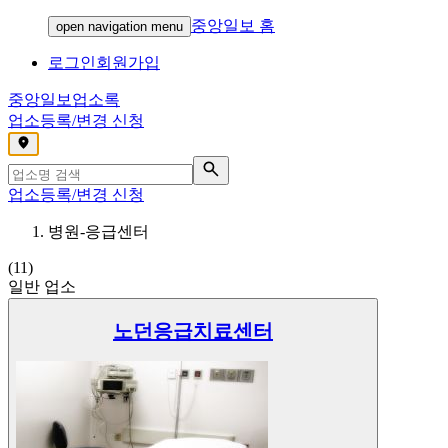
중앙일보 홈
open navigation menu
로그인
회원가입
중앙일보
업소록
업소등록/변경 신청
,
업소등록/변경 신청
병원-응급센터
(
11
)
일반 업소
노던응급치료센터