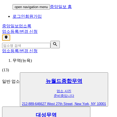
중앙일보 홈
open navigation menu
로그인
회원가입
중앙일보
업소록
업소등록/변경 신청
,
업소등록/변경 신청
무역(뉴욕)
(
13
)
뉴월드종합무역
일반 업소
업소 사진
준비중입니다
212-889-6466
27 West 27th Street, New York, NY 10001
대성무역