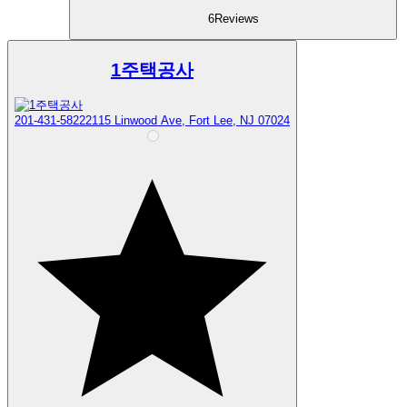
6
Reviews
1주택공사
201-431-5822
2115 Linwood Ave, Fort Lee, NJ 07024