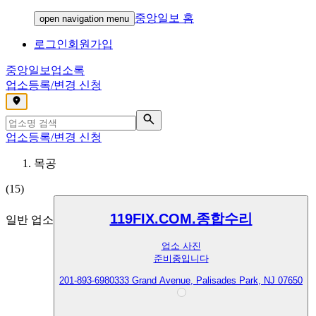
중앙일보 홈
open navigation menu
로그인
회원가입
중앙일보
업소록
업소등록/변경 신청
,
업소등록/변경 신청
목공
(
15
)
119FIX.COM.종합수리
일반 업소
업소 사진
준비중입니다
201-893-6980
333 Grand Avenue, Palisades Park, NJ 07650