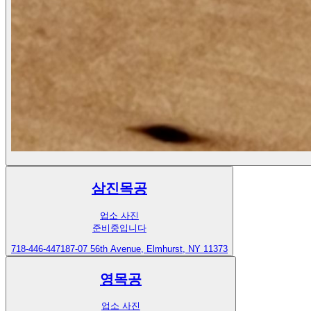
삼진목공
업소 사진
준비중입니다
718-446-4471
87-07 56th Avenue, Elmhurst, NY 11373
영목공
업소 사진