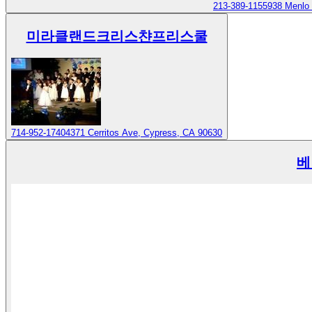
213-389-1155
938 Menlo
미라클랜드크리스챤프리스쿨
714-952-1740
4371 Cerritos Ave, Cypress, CA 90630
베