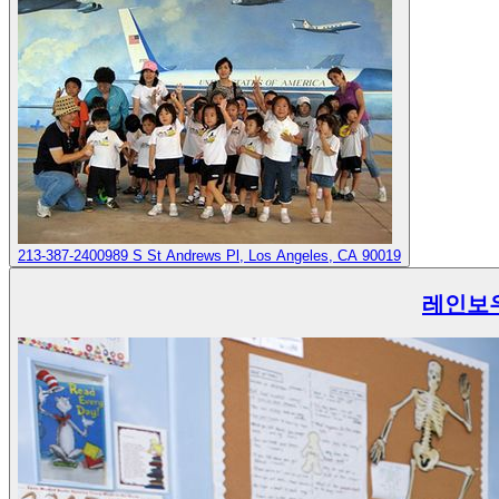
213-387-2400
989 S St Andrews Pl, Los Angeles, CA 90019
레인보