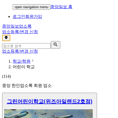
중앙일보 홈
open navigation menu
로그인
회원가입
중앙일보
업소록
업소등록/변경 신청
,
업소등록/변경 신청
학교/학원
어린이 학교
(
114
)
중앙 한인업소록 회원 업소
그린어린이학교(위즈아일랜드2호점)