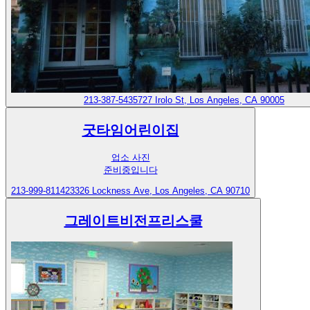
213-387-5435
727 Irolo St, Los Angeles, CA 90005
굿타임어린이집
업소 사진
준비중입니다
213-999-8114
23326 Lockness Ave, Los Angeles, CA 90710
그레이트비전프리스쿨