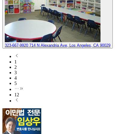
323-667-9920
714 N Alexandria Ave, Los Angeles, CA 90029
1
2
3
4
5
12