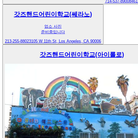
714-537-8900
8461
갓즈핸드어린이학교(쎄라노)
업소 사진
준비중입니다
213-255-8802
3105 W 11th St, Los Angeles, CA 90006
갓즈핸드어린이학교(아이롤로)