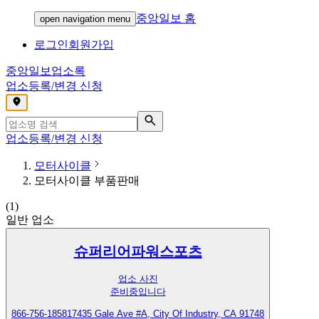
중앙일보 홈
open navigation menu
로그인
회원가입
중앙일보
업소록
업소등록/변경 신청
,
업소등록/변경 신청
모터사이클
모터사이클 부품판매
(
1
)
일반 업소
슈퍼리어파워스포츠
업소 사진
준비중입니다
866-756-1858
17435 Gale Ave #A, City Of Industry, CA 91748