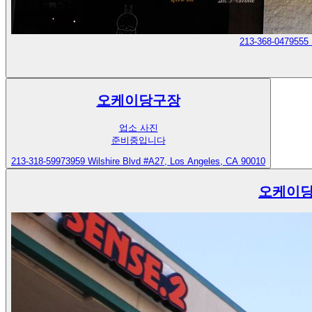
213-368-0479
555 
오케이당구장
업소 사진
준비중입니다
213-318-5997
3959 Wilshire Blvd #A27, Los Angeles, CA 90010
오케이당