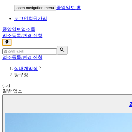
중앙일보 홈
open navigation menu
로그인
회원가입
중앙일보
업소록
업소등록/변경 신청
,
업소등록/변경 신청
실내게임장
당구장
(
13
)
일반 업소