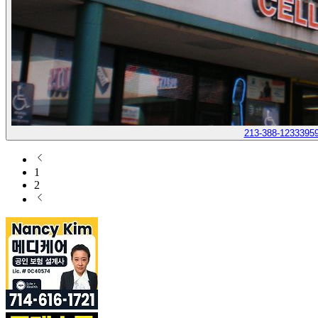
213-388-1233
3959
1
2