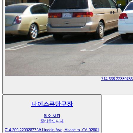
714-638-2233
9786
나이스큐당구장
업소 사진
준비중입니다
714-209-2299
2877 W Lincoln Ave, Anaheim, CA 92801