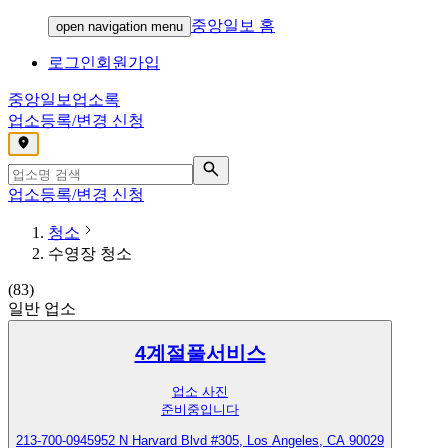
중앙일보 홈
open navigation menu
로그인
회원가입
중앙일보
업소록
업소등록/변경 신청
,
업소등록/변경 신청
청소
수영장 청소
(
83
)
일반 업소
4계절풀서비스
업소 사진
준비중입니다
213-700-0945
952 N Harvard Blvd #305, Los Angeles, CA 90029