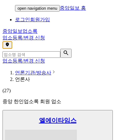
중앙일보 홈
open navigation menu
로그인
회원가입
중앙일보
업소록
업소등록/변경 신청
,
업소등록/변경 신청
언론기관/방송사
언론사
(
27
)
중앙 한인업소록 회원 업소
엘에이타임스