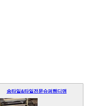
송타일&타일전문슈퍼핸디맨