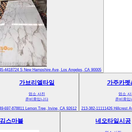
45-4418
724 S New Hampshire Ave, Los Angeles, CA 90005
가브리엘타일
가주카펫
업소 사진
업소 사
준비중입니다
준비중입
49-697-8788
11 Lemon Tree, Irvine, CA 92612
213-382-1111
1426 Hillcrest 
김스마블
네오타일시공