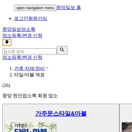
중앙일보 홈
open navigation menu
로그인
회원가입
중앙일보
업소록
업소등록/변경 신청
,
업소등록/변경 신청
건축 자재/장비
타일/마블 재료
(
26
)
중앙 한인업소록 회원 업소
가주문스타일&마블