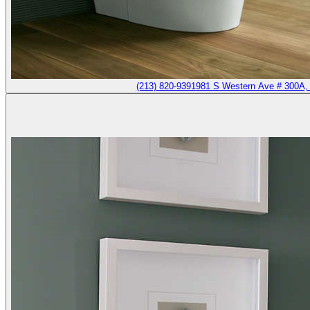
(213) 820-9391
981 S Western Ave # 300A,