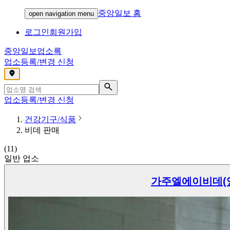
중앙일보 홈
open navigation menu
로그인
회원가입
중앙일보
업소록
업소등록/변경 신청
,
업소등록/변경 신청
건강기구/식품
비데 판매
(
11
)
일반 업소
가주엘에이비데(