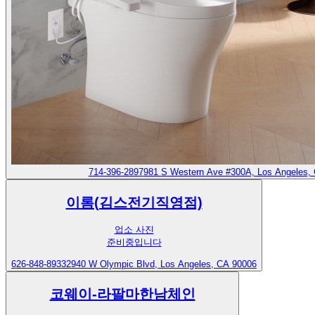
714-396-2897
981 S Western Ave #300A, Los Angeles,
이롬(김스전기직영점)
업소 사진
준비중입니다
626-848-8933
2940 W Olympic Blvd, Los Angeles, CA 90006
코웨이-라팔마한남체인