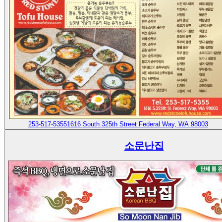
253-517-5355
1616 South 325th Street Federal Way, WA 98003
소문난집