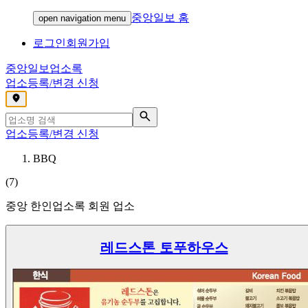
중앙일보 홈
open navigation menu
로그인
회원가입
중앙일보
업소록
업소등록/변경 신청
,
업소등록/변경 신청
BBQ
(
7
)
중앙 한인업소록 회원 업소
레드스톤 토푸하우스