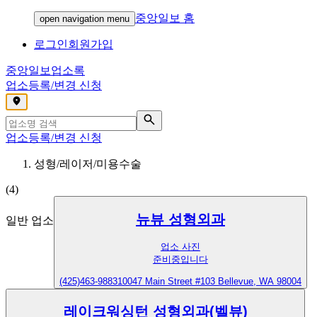
중앙일보 홈
open navigation menu
로그인
회원가입
중앙일보
업소록
업소등록/변경 신청
,
업소등록/변경 신청
성형/레이저/미용수술
(
4
)
뉴뷰 성형외과
일반 업소
업소 사진
준비중입니다
(425)463-9883
10047 Main Street #103 Bellevue, WA 98004
레이크워싱턴 성형외과(벨뷰)