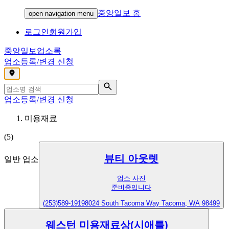
중앙일보 홈
open navigation menu
로그인
회원가입
중앙일보
업소록
업소등록/변경 신청
,
업소등록/변경 신청
미용재료
(
5
)
뷰티 아웃렛
일반 업소
업소 사진
준비중입니다
(253)589-1919
8024 South Tacoma Way Tacoma, WA 98499
웨스턴 미용재료상(시애틀)