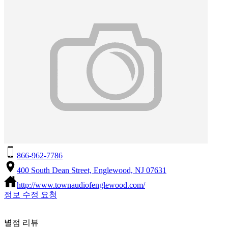
866-962-7786
400 South Dean Street, Englewood, NJ 07631
http://www.townaudiofenglewood.com/
정보 수정 요청
별점 리뷰