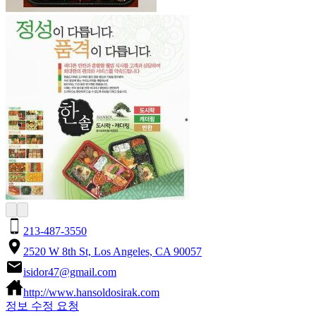
213-487-3550
2520 W 8th St, Los Angeles, CA 90057
isidor47@gmail.com
http://www.hansoldosirak.com
정보 수정 요청