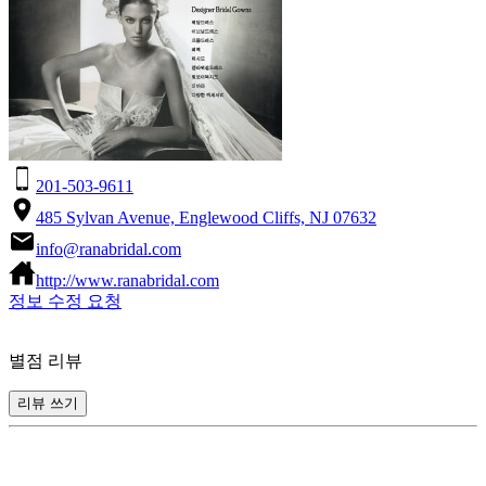
201-503-9611
485 Sylvan Avenue, Englewood Cliffs, NJ 07632
info@ranabridal.com
http://www.ranabridal.com
정보 수정 요청
별점 리뷰
리뷰 쓰기