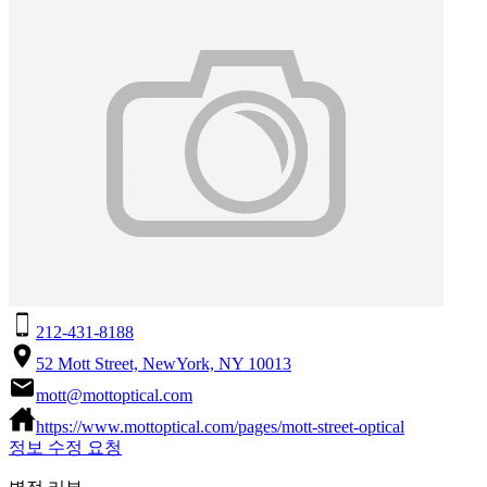
212-431-8188
52 Mott Street, NewYork, NY 10013
mott@mottoptical.com
https://www.mottoptical.com/pages/mott-street-optical
정보 수정 요청