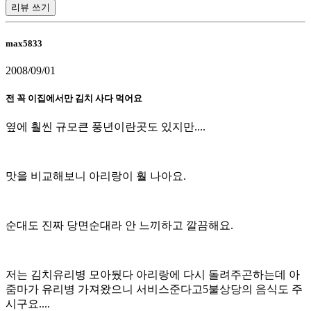
리뷰 쓰기
max5833
2008/09/01
전 꼭 이집에서만 김치 사다 먹어요
옆에 훨씬 규모큰 풍년이란곳도 있지만....
맛을 비교해보니 아리랑이 훨 나아요.
순대도 진짜 당면순대라 안 느끼하고 깔끔해요.
저는 김치유리병 모아뒀다 아리랑에 다시 돌려주곤하는데 아
줌마가 유리병 가져왔으니 서비스준다고5불상당의 음식도 주
시구요....