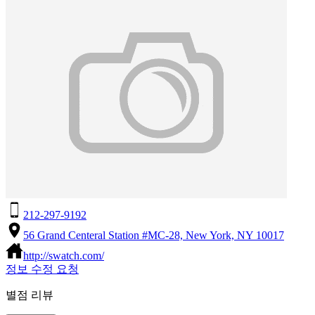
212-297-9192
56 Grand Centeral Station #MC-28, New York, NY 10017
http://swatch.com/
정보 수정 요청
별점 리뷰