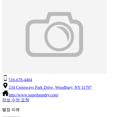
516-678-4404
234 Crossways Park Drive, Woodbury, NY 11797
http://www.superlaundry.com/
정보 수정 요청
별점 리뷰