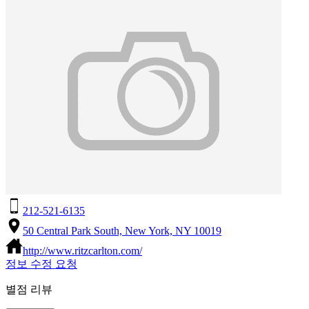
212-521-6135
50 Central Park South, New York, NY 10019
http://www.ritzcarlton.com/
정보 수정 요청
별점 리뷰