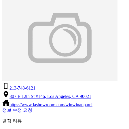
213-748-6121
807 E 12th St #146, Los Angeles, CA 90021
https://www.lashowroom.com/winwinapparel
정보 수정 요청
별점 리뷰