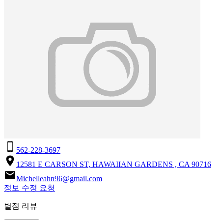
562-228-3697
12581 E CARSON ST, HAWAIIAN GARDENS , CA 90716
Michelleahn96@gmail.com
정보 수정 요청
별점 리뷰