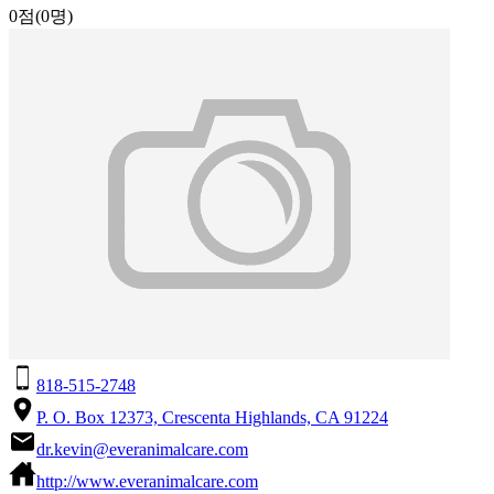
0점
(0명)
818-515-2748
P. O. Box 12373, Crescenta Highlands, CA 91224
dr.kevin@everanimalcare.com
http://www.everanimalcare.com