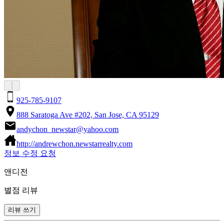
925-785-9107
888 Saratoga Ave #202, San Jose, CA 95129
andychon_newstar@yahoo.com
http://andrewchon.newstarrealty.com
정보 수정 요청
앤디전
별점 리뷰
리뷰 쓰기