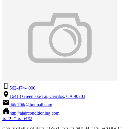
562-474-4000
16413 Greenlake Ln, Cerritos, CA 90703
little79tk@hotmail.com
http://ajairconditioning.com
정보 수정 요청