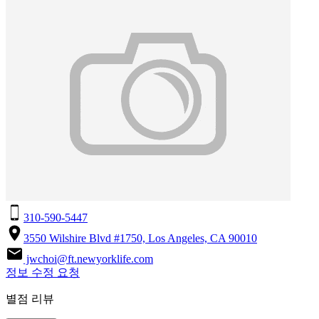
310-590-5447
3550 Wilshire Blvd #1750, Los Angeles, CA 90010
jwchoi@ft.newyorklife.com
정보 수정 요청
별점 리뷰