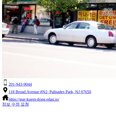
201-943-9044
118 Broad Avenue #N2, Palisades Park, NJ 07650
https://gue-kuem-dong.edan.io/
정보 수정 요청