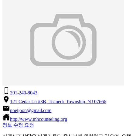
201-240-8043
121 Cedar Ln #3B, Teaneck Township, NJ 07666
noeljoon@gmail.com
http://www.mhcounseling.org
정보 수정 요청