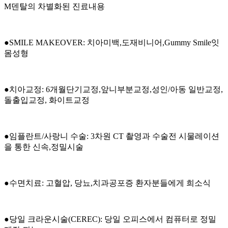
M덴탈의 차별화된 진료내용
●SMILE MAKEOVER: 치아미백,도재비니어,Gummy Smile잇
몸성형
●치아교정: 6개월단기교정,앞니부분교정,성인/아동 일반교정,
돌출입교정, 화이트교정
●임플란트/사랑니 수술: 3차원 CT 촬영과 수술전 시물레이션
을 통한 신속,정밀시술
●수면치료: 고혈압, 당뇨,치과공포증 환자분들에게 희소식
●당일 크라운시술(CEREC): 당일 오피스에서 컴퓨터로 정밀