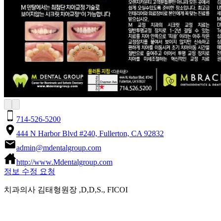
714-526-5200
444 N Harbor Blvd #240, Fullerton, CA 92832
admin@mdentalgroup.com
http://www.Mdentalgroup.com
정보 수정 요청
치과의사 김태형원장 ,D,D,S., FICOI