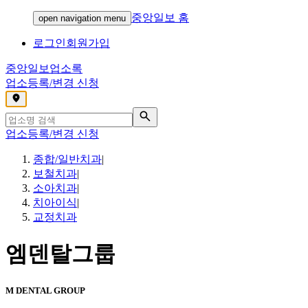
중앙일보 홈
open navigation menu
로그인
회원가입
중앙일보
업소록
업소등록/변경 신청
,
업소등록/변경 신청
종합/일반치과
|
보철치과
|
소아치과
|
치아이식
|
교정치과
엠덴탈그룹
M DENTAL GROUP