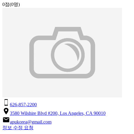
0점
(0명)
626-857-2200
3580 Wilshire Blvd #200, Los Angeles, CA 90010
apukorea@gmail.com
정보 수정 요청