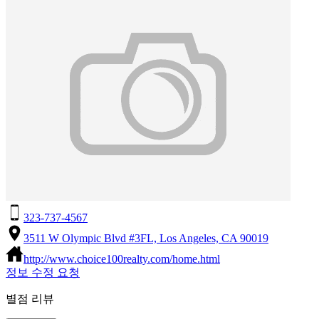
323-737-4567
3511 W Olympic Blvd #3FL, Los Angeles, CA 90019
http://www.choice100realty.com/home.html
정보 수정 요청
별점 리뷰