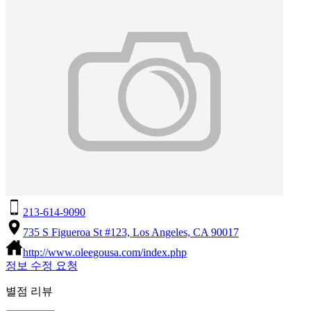
213-614-9090
735 S Figueroa St #123, Los Angeles, CA 90017
http://www.oleegousa.com/index.php
정보 수정 요청
별점 리뷰