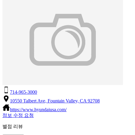
714-965-3000
10550 Talbert Ave, Fountain Valley, CA 92708
https://www.hyundaiusa.com/
정보 수정 요청
별점 리뷰